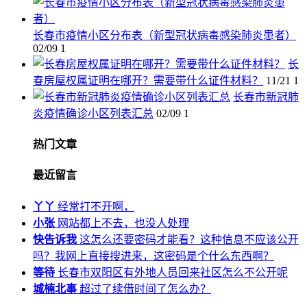
长春市疫情小区分布表（新型冠状病毒感染肺炎患者）
02/09
1
长
春房屋权属证明在哪开？需要带什么证件材料？
11/21
1
长春市新冠肺
炎疫情确诊小区列表汇总
02/09
1
热门文章
最近留言
丫丫
经常打不开啊，
小张
网站都上不去，也没人处理
快告诉我
这怎么还要密码才能看？这种信息不应该公开
吗？我网上直接搜进来，这密码是个什么东西啊？
等待
长春市双阳区有外地人员回来社区怎么不公开呢
城楠北事
超过了续借时间了怎么办？