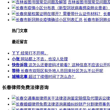
吉林省图书馆常见问题
长
长春市新冠肺
热门文章
最近留言
丫丫
经常打不开啊，
小张
网站都上不去，也没人处理
快告诉我
这怎么还要密码才能看？这种信息不应该公开
等待
长春市双阳区有外地人员回来社区怎么不公开呢
城楠北事
超过了续借时间了怎么办？
长春律师免费法律咨询