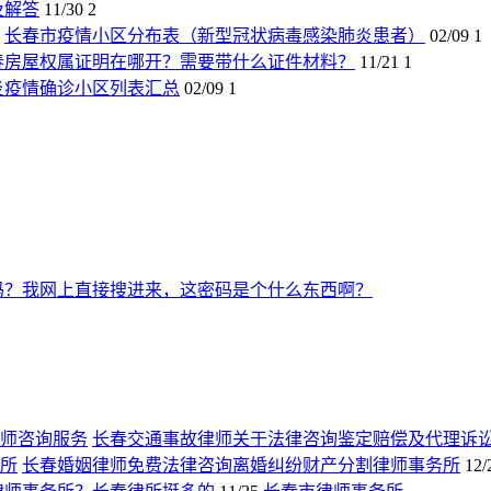
及解答
11/30
2
长春市疫情小区分布表（新型冠状病毒感染肺炎患者）
02/09
1
春房屋权属证明在哪开？需要带什么证件材料？
11/21
1
炎疫情确诊小区列表汇总
02/09
1
吗？我网上直接搜进来，这密码是个什么东西啊？
长春交通事故律师关于法律咨询鉴定赔偿及代理诉
长春婚姻律师免费法律咨询离婚纠纷财产分割律师事务所
12/