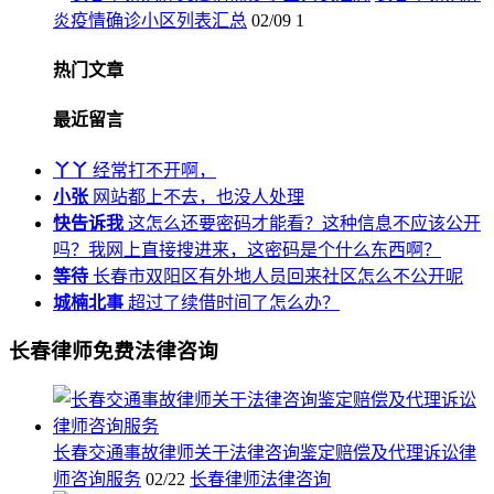
炎疫情确诊小区列表汇总
02/09
1
热门文章
最近留言
丫丫
经常打不开啊，
小张
网站都上不去，也没人处理
快告诉我
这怎么还要密码才能看？这种信息不应该公开
吗？我网上直接搜进来，这密码是个什么东西啊？
等待
长春市双阳区有外地人员回来社区怎么不公开呢
城楠北事
超过了续借时间了怎么办？
长春律师免费法律咨询
长春交通事故律师关于法律咨询鉴定赔偿及代理诉讼律
师咨询服务
02/22
长春律师法律咨询