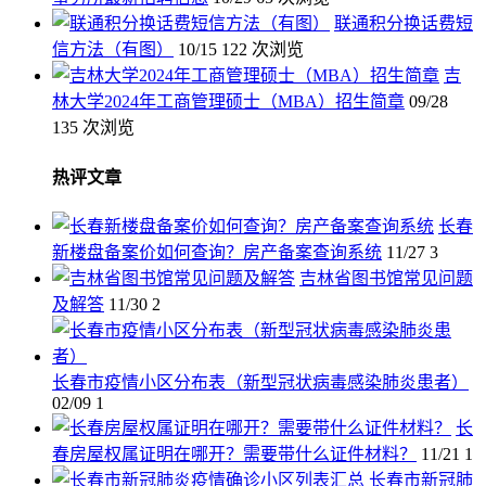
联通积分换话费短
信方法（有图）
10/15
122 次浏览
吉
林大学2024年工商管理硕士（MBA）招生简章
09/28
135 次浏览
热评文章
长春
新楼盘备案价如何查询？房产备案查询系统
11/27
3
吉林省图书馆常见问题
及解答
11/30
2
长春市疫情小区分布表（新型冠状病毒感染肺炎患者）
02/09
1
长
春房屋权属证明在哪开？需要带什么证件材料？
11/21
1
长春市新冠肺