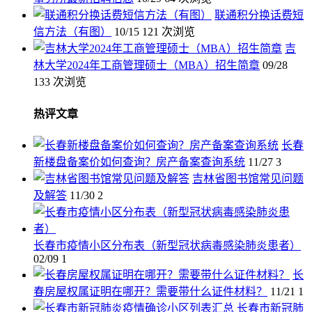
联通积分换话费短
信方法（有图）
10/15
121 次浏览
吉
林大学2024年工商管理硕士（MBA）招生简章
09/28
133 次浏览
热评文章
长春
新楼盘备案价如何查询？房产备案查询系统
11/27
3
吉林省图书馆常见问题
及解答
11/30
2
长春市疫情小区分布表（新型冠状病毒感染肺炎患者）
02/09
1
长
春房屋权属证明在哪开？需要带什么证件材料？
11/21
1
长春市新冠肺