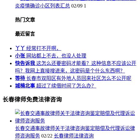
炎疫情确诊小区列表汇总
02/09
1
热门文章
最近留言
丫丫
经常打不开啊，
小张
网站都上不去，也没人处理
快告诉我
这怎么还要密码才能看？这种信息不应该公开
吗？我网上直接搜进来，这密码是个什么东西啊？
等待
长春市双阳区有外地人员回来社区怎么不公开呢
城楠北事
超过了续借时间了怎么办？
长春律师免费法律咨询
长春交通事故律师关于法律咨询鉴定赔偿及代理诉讼律
师咨询服务
02/22
长春律师法律咨询