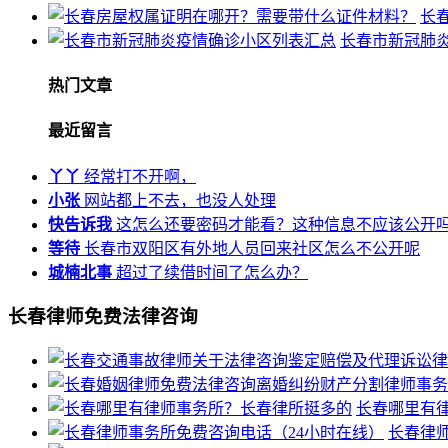
长
长春市新冠肺
热门文章
最近留言
丫丫
经常打不开啊，
小张
网站都上不去，也没人处理
快告诉我
这怎么还要密码才能看？这种信息不应该公开
等待
长春市双阳区有外地人员回来社区怎么不公开呢
城楠北事
超过了续借时间了怎么办？
长春律师免费法律咨询
长春哪里有
长春律