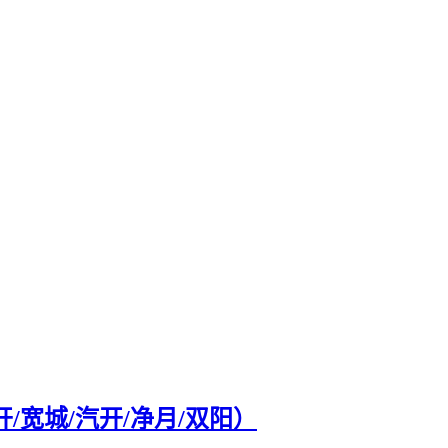
/宽城/汽开/净月/双阳）