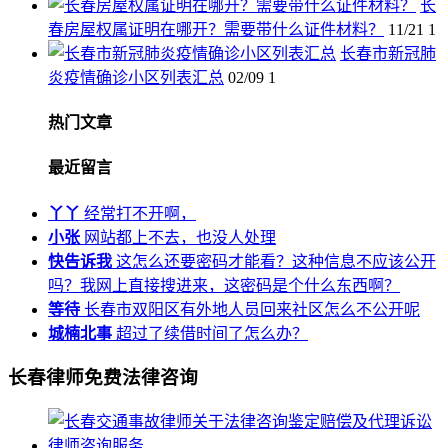
长
春房屋权属证明在哪开？需要带什么证件材料？
11/21
1
长春市新冠肺
炎疫情确诊小区列表汇总
02/09
1
热门文章
最近留言
丫丫
经常打不开啊，
小张
网站都上不去，也没人处理
快告诉我
这怎么还要密码才能看？这种信息不应该公开
吗？我网上直接搜进来，这密码是个什么东西啊？
等待
长春市双阳区有外地人员回来社区怎么不公开呢
城楠北事
超过了续借时间了怎么办？
长春律师免费法律咨询