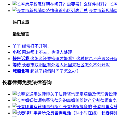
长
长春市新冠肺
热门文章
最近留言
丫丫
经常打不开啊，
小张
网站都上不去，也没人处理
快告诉我
这怎么还要密码才能看？这种信息不应该公开
等待
长春市双阳区有外地人员回来社区怎么不公开呢
城楠北事
超过了续借时间了怎么办？
长春律师免费法律咨询
长春哪里有
长春律