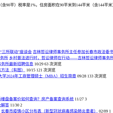
90平）税率是1%，住房面积在90平米到144平米（含144平
吉林哲讼律师事务所主任参加长春市政法委书
乡村普法进行时，哲讼律师在行动——吉林哲讼律师事务
师事务所最新招聘信息
10/29
63 次浏览
信方法（有图）
10/15
121 次浏览
大学2024年工商管理硕士（MBA）招生简章
09/28
133 次浏览
新楼盘备案价如何查询？房产备案查询系统
11/27
3
及解答
11/30
2
长春市疫情小区分布表（新型冠状病毒感染肺炎患者）
02/09
1