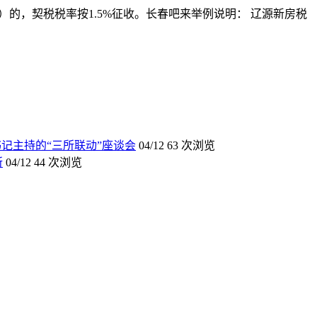
米）的，契税税率按1.5%征收。长春吧来举例说明： 辽源新房税
记主持的“三所联动”座谈会
04/12
63 次浏览
所
04/12
44 次浏览