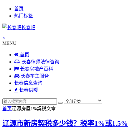
首页
热门标签
长春吧
×
MENU
首页
长春律师法律咨询
长春房地产百科
长春车主服务
长春信息查询
长春供暖
首页
辽源房屋1%契税
文章
辽源市新房契税多少钱？税率1%或1.5%