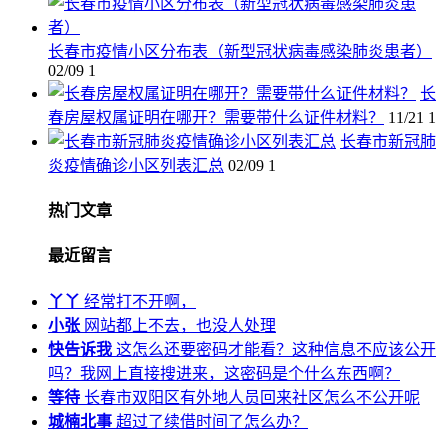
长春市疫情小区分布表（新型冠状病毒感染肺炎患者）
02/09
1
长
春房屋权属证明在哪开？需要带什么证件材料？
11/21
1
长春市新冠肺
炎疫情确诊小区列表汇总
02/09
1
热门文章
最近留言
丫丫
经常打不开啊，
小张
网站都上不去，也没人处理
快告诉我
这怎么还要密码才能看？这种信息不应该公开
吗？我网上直接搜进来，这密码是个什么东西啊？
等待
长春市双阳区有外地人员回来社区怎么不公开呢
城楠北事
超过了续借时间了怎么办？