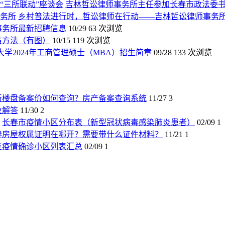
吉林哲讼律师事务所主任参加长春市政法委书
乡村普法进行时，哲讼律师在行动——吉林哲讼律师事务
师事务所最新招聘信息
10/29
63 次浏览
信方法（有图）
10/15
119 次浏览
大学2024年工商管理硕士（MBA）招生简章
09/28
133 次浏览
新楼盘备案价如何查询？房产备案查询系统
11/27
3
及解答
11/30
2
长春市疫情小区分布表（新型冠状病毒感染肺炎患者）
02/09
1
春房屋权属证明在哪开？需要带什么证件材料？
11/21
1
炎疫情确诊小区列表汇总
02/09
1