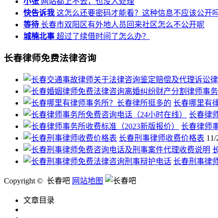
小张
网站都上不去，也没人处理
快告诉我
这怎么还要密码才能看？这种信息不应该公开
等待
长春市双阳区有外地人员回来社区怎么不公开呢
城楠北事
超过了续借时间了怎么办？
长春律师免费法律咨询
长春哪里有
长春律
长春律师事
长春刑事律师收费价格表
11/
长春刑事律
Copyright © 长春吧
网站地图
文章目录