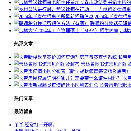
2024年长春律
联通积分换话费短
吉林
热评文章
长春
吉林省图书馆常见问题
长
长春市新冠肺
热门文章
最近留言
丫丫
经常打不开啊，