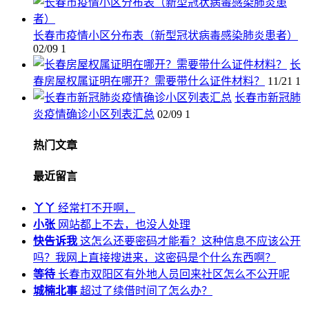
长春市疫情小区分布表（新型冠状病毒感染肺炎患者）
02/09
1
长
春房屋权属证明在哪开？需要带什么证件材料？
11/21
1
长春市新冠肺
炎疫情确诊小区列表汇总
02/09
1
热门文章
最近留言
丫丫
经常打不开啊，
小张
网站都上不去，也没人处理
快告诉我
这怎么还要密码才能看？这种信息不应该公开
吗？我网上直接搜进来，这密码是个什么东西啊？
等待
长春市双阳区有外地人员回来社区怎么不公开呢
城楠北事
超过了续借时间了怎么办？