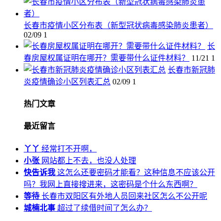
长春市疫情小区分布表（新型冠状病毒感染肺炎患者）
02/09
1
长
春房屋权属证明在哪开？需要带什么证件材料？
11/21
1
长春市新冠肺
炎疫情确诊小区列表汇总
02/09
1
热门文章
最近留言
丫丫
经常打不开啊，
小张
网站都上不去，也没人处理
快告诉我
这怎么还要密码才能看？这种信息不应该公开
吗？我网上直接搜进来，这密码是个什么东西啊？
等待
长春市双阳区有外地人员回来社区怎么不公开呢
城楠北事
超过了续借时间了怎么办？