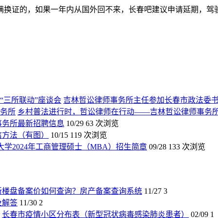
满换证的，如果一年内从国外回不来，长春吧建议申请延期，驾
吉林哲讼律师事务所主任参加长春市政法委书
乡村普法进行时，哲讼律师在行动——吉林哲讼律师事务
师事务所最新招聘信息
10/29
63 次浏览
信方法（有图）
10/15
119 次浏览
大学2024年工商管理硕士（MBA）招生简章
09/28
133 次浏览
新楼盘备案价如何查询？房产备案查询系统
11/27
3
及解答
11/30
2
长春市疫情小区分布表（新型冠状病毒感染肺炎患者）
02/09
1