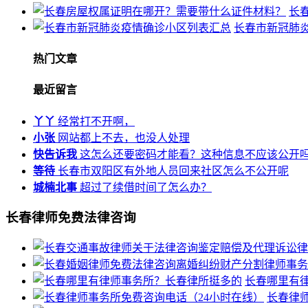
长
长春市新冠肺
热门文章
最近留言
丫丫
经常打不开啊，
小张
网站都上不去，也没人处理
快告诉我
这怎么还要密码才能看？这种信息不应该公开
等待
长春市双阳区有外地人员回来社区怎么不公开呢
城楠北事
超过了续借时间了怎么办？
长春律师免费法律咨询
长春哪里有
长春律