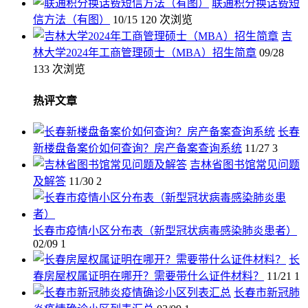
联通积分换话费短
信方法（有图）
10/15
120 次浏览
吉
林大学2024年工商管理硕士（MBA）招生简章
09/28
133 次浏览
热评文章
长春
新楼盘备案价如何查询？房产备案查询系统
11/27
3
吉林省图书馆常见问题
及解答
11/30
2
长春市疫情小区分布表（新型冠状病毒感染肺炎患者）
02/09
1
长
春房屋权属证明在哪开？需要带什么证件材料？
11/21
1
长春市新冠肺