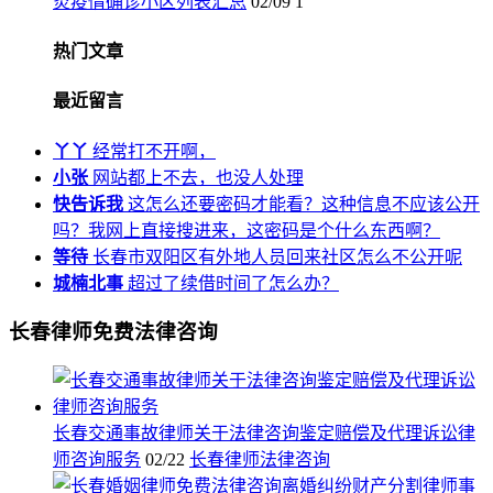
炎疫情确诊小区列表汇总
02/09
1
热门文章
最近留言
丫丫
经常打不开啊，
小张
网站都上不去，也没人处理
快告诉我
这怎么还要密码才能看？这种信息不应该公开
吗？我网上直接搜进来，这密码是个什么东西啊？
等待
长春市双阳区有外地人员回来社区怎么不公开呢
城楠北事
超过了续借时间了怎么办？
长春律师免费法律咨询
长春交通事故律师关于法律咨询鉴定赔偿及代理诉讼律
师咨询服务
02/22
长春律师法律咨询