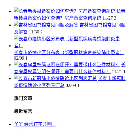
长春
新楼盘备案价如何查询？房产备案查询系统
11/27
3
吉林省图书馆常见问题
及解答
11/30
2
长春市疫情小区分布表（新型冠状病毒感染肺炎患者）
02/09
1
长
春房屋权属证明在哪开？需要带什么证件材料？
11/21
1
长春市新冠肺
炎疫情确诊小区列表汇总
02/09
1
热门文章
最近留言
丫丫
经常打不开啊，