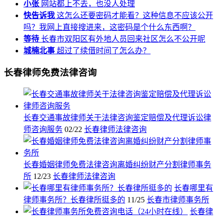
小张
网站都上不去，也没人处理
快告诉我
这怎么还要密码才能看？这种信息不应该公开
吗？我网上直接搜进来，这密码是个什么东西啊？
等待
长春市双阳区有外地人员回来社区怎么不公开呢
城楠北事
超过了续借时间了怎么办？
长春律师免费法律咨询
长春交通事故律师关于法律咨询鉴定赔偿及代理诉讼律
师咨询服务
02/22
长春律师法律咨询
长春婚姻律师免费法律咨询离婚纠纷财产分割律师事务
所
12/23
长春律师法律咨询
长春哪里有
律师事务所？长春律所挺多的
11/25
长春市律师事务所
长春律